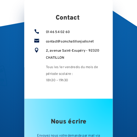
Contact

01 46 54 02 60

contact@scmchatillonjudo.net

2, avenue Saint-Exupéry - 92320
CHATILLON
Tous les 1er vendredis du mois de
période scolaire :
18h30 – 19h30
Nous écrire
Envoyez nous votre demande par mail via